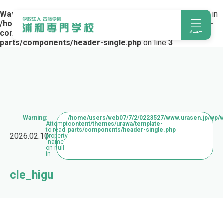
Warning
: Trying to access array offset on value of type bool in
/home/users/web07/7/2/0223527/www.urasen.jp/wp/wp-
content/themes/urawa/template-
メニュー
parts/components/header-single.php
on line
3
Warning
:
/home/users/web07/7/2/0223527/www.urasen.jp/wp/
Attempt
content/themes/urawa/template-
to read
parts/components/header-single.php
2026.02.10
property
"name"
on null
in
cle_higu