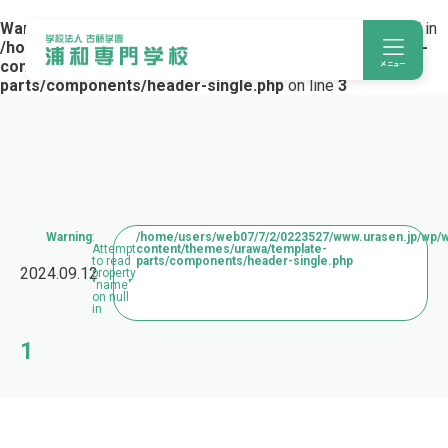
Warning
: Trying to access array offset on value of type bool in
/home/users/web07/7/2/0223527/www.urasen.jp/wp/wp-
content/themes/urawa/template-
メニュー
parts/components/header-single.php
on line
3
Warning
:
/home/users/web07/7/2/0223527/www.urasen.jp/wp/
Attempt
content/themes/urawa/template-
to read
parts/components/header-single.php
2024.09.12
property
"name"
on null
in
1