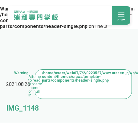
Warning
: Trying to access array offset on value of type bool in
/home/users/web07/7/2/0223527/www.urasen.jp/wp/wp-
content/themes/urawa/template-
メニュー
parts/components/header-single.php
on line
3
Warning
:
/home/users/web07/7/2/0223527/www.urasen.jp/wp/
Attempt
content/themes/urawa/template-
to read
parts/components/header-single.php
2021.08.26
property
"name"
on null
in
IMG_1148